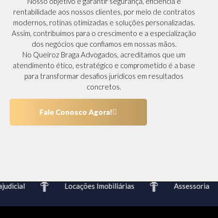
Nosso objetivo é garantir segurança, eficiência e
rentabilidade aos nossos clientes, por meio de contratos
modernos, rotinas otimizadas e soluções personalizadas.
Assim, contribuímos para o crescimento e a especialização
dos negócios que confiamos em nossas mãos.
No Queiroz Braga Advogados, acreditamos que um
atendimento ético, estratégico e comprometido é a base
para transformar desafios jurídicos em resultados
concretos.
Fale Conosco Agora!
dicial
Locações Imobiliárias
Assessoria