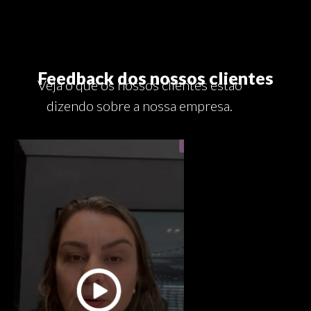
Feedback dos nossos clientes
Veja o que os nossos clientes estão
dizendo sobre a nossa empresa.