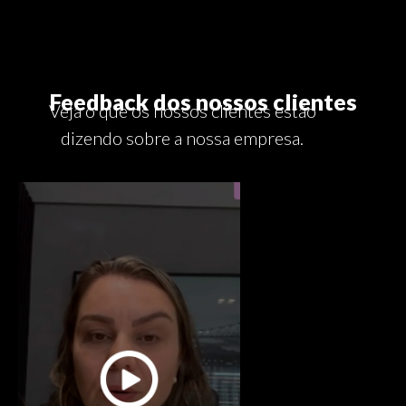
Feedback dos nossos clientes
Veja o que os nossos clientes estão
dizendo sobre a nossa empresa.