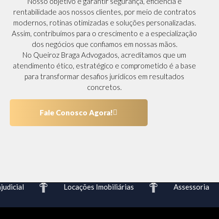
Nosso objetivo é garantir segurança, eficiência e
rentabilidade aos nossos clientes, por meio de contratos
modernos, rotinas otimizadas e soluções personalizadas.
Assim, contribuímos para o crescimento e a especialização
dos negócios que confiamos em nossas mãos.
No Queiroz Braga Advogados, acreditamos que um
atendimento ético, estratégico e comprometido é a base
para transformar desafios jurídicos em resultados
concretos.
Fale Conosco Agora!
dicial
Locações Imobiliárias
Assessoria