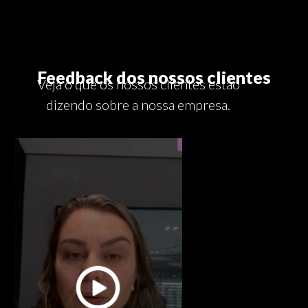
Feedback dos nossos clientes
Veja o que os nossos clientes estão
dizendo sobre a nossa empresa.