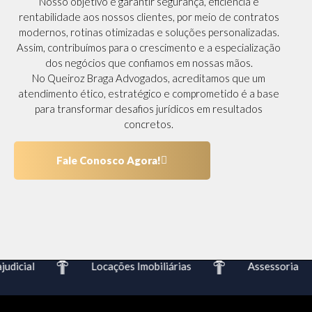
Nosso objetivo é garantir segurança, eficiência e
rentabilidade aos nossos clientes, por meio de contratos
modernos, rotinas otimizadas e soluções personalizadas.
Assim, contribuímos para o crescimento e a especialização
dos negócios que confiamos em nossas mãos.
No Queiroz Braga Advogados, acreditamos que um
atendimento ético, estratégico e comprometido é a base
para transformar desafios jurídicos em resultados
concretos.
Fale Conosco Agora!
dicial
Locações Imobiliárias
Assessoria