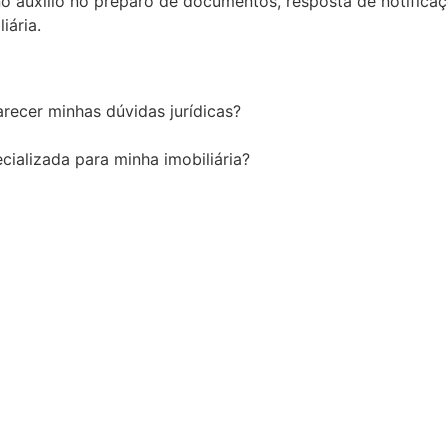
 no auxílio no preparo de documentos, resposta de notifica
iária.
recer minhas dúvidas jurídicas?
cializada para minha imobiliária?