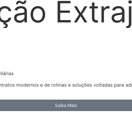
icial
L
iárias
ratos modernos e de rotinas e soluções voltadas para admi
Saiba Mais