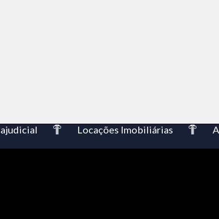
dicial
Locações Imobiliárias
Asse