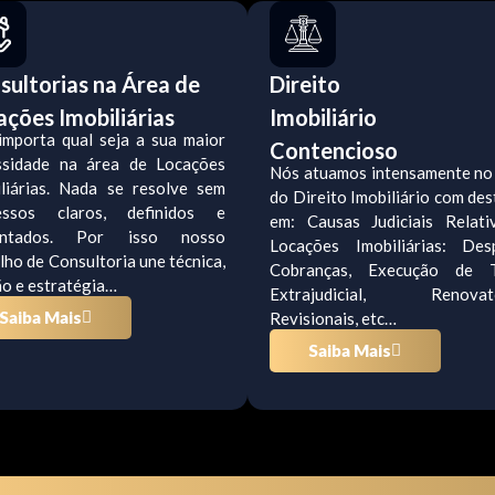
sultorias na Área de
Direito
ações Imobiliárias
Imobiliário
importa qual seja a sua maior
Contencioso
ssidade na área de Locações
Nós atuamos intensamente no
iliárias. Nada se resolve sem
do Direito Imobiliário com de
essos claros, definidos e
em: Causas Judiciais Relati
antados. Por isso nosso
Locações Imobiliárias: Desp
lho de Consultoria une técnica,
Cobranças, Execução de T
o e estratégia…
Extrajudicial, Renovató
Saiba Mais
Revisionais, etc…
Saiba Mais