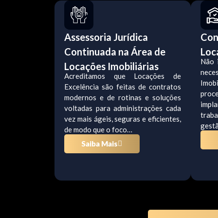
Assessoria Jurídica
Con
Continuada na Área de
Loc
Não 
Locações Imobiliárias
nece
Acreditamos que Locações de
Imob
Excelência são feitas de contratos
proc
modernos e de rotinas e soluções
impl
voltadas para administrações cada
traba
vez mais ágeis, seguras e eficientes,
gestã
de modo que o foco…
Saiba Mais