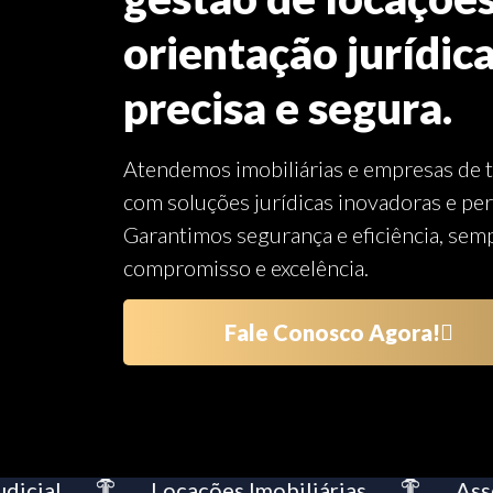
orientação jurídica
precisa e segura.
Atendemos imobiliárias e empresas de t
com soluções jurídicas inovadoras e per
Garantimos segurança e eficiência, semp
compromisso e excelência.
Fale Conosco Agora!
ial
Locações Imobiliárias
Assess