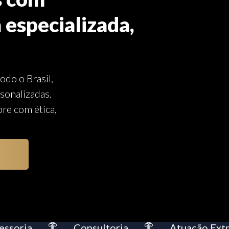
 especializada,
odo o Brasil,
sonalizadas.
re com ética,
oria
Consultoria
Atuação Extraju