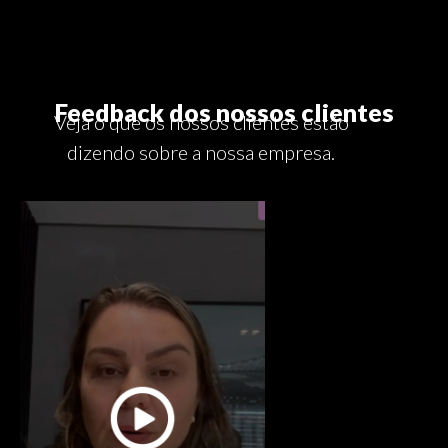
Feedback dos nossos clientes
Veja o que os nossos clientes estão
dizendo sobre a nossa empresa.