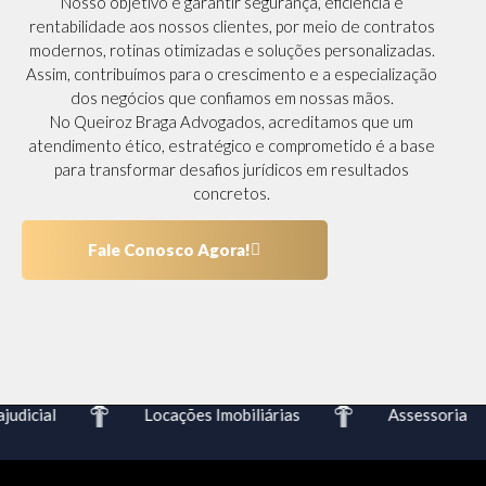
Nosso objetivo é garantir segurança, eficiência e
rentabilidade aos nossos clientes, por meio de contratos
modernos, rotinas otimizadas e soluções personalizadas.
Assim, contribuímos para o crescimento e a especialização
dos negócios que confiamos em nossas mãos.
No Queiroz Braga Advogados, acreditamos que um
atendimento ético, estratégico e comprometido é a base
para transformar desafios jurídicos em resultados
concretos.
Fale Conosco Agora!
dicial
Locações Imobiliárias
Assessoria