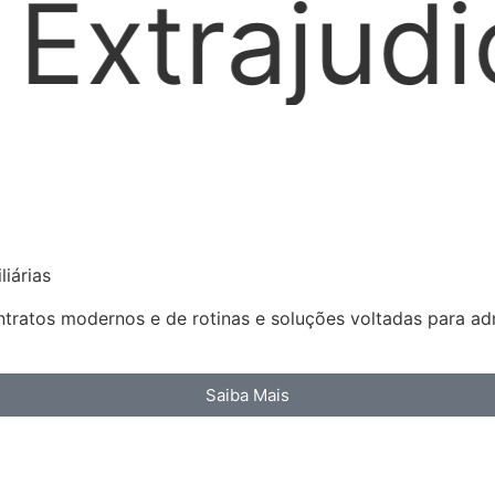
al
Loca
iárias
ratos modernos e de rotinas e soluções voltadas para admi
Saiba Mais