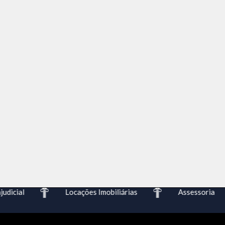
dicial
Locações Imobiliárias
Assessoria