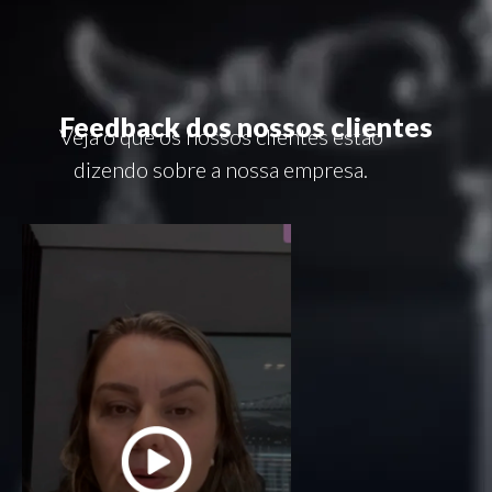
Feedback dos nossos clientes
Veja o que os nossos clientes estão
dizendo sobre a nossa empresa.