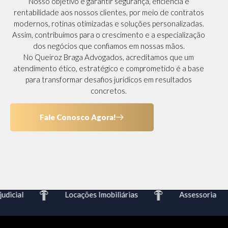
Nosso objetivo é garantir segurança, eficiência e
rentabilidade aos nossos clientes, por meio de contratos
modernos, rotinas otimizadas e soluções personalizadas.
Assim, contribuímos para o crescimento e a especialização
dos negócios que confiamos em nossas mãos.
No Queiroz Braga Advogados, acreditamos que um
atendimento ético, estratégico e comprometido é a base
para transformar desafios jurídicos em resultados
concretos.
Fale Conosco Agora!
icial
Locações Imobiliárias
Assessoria