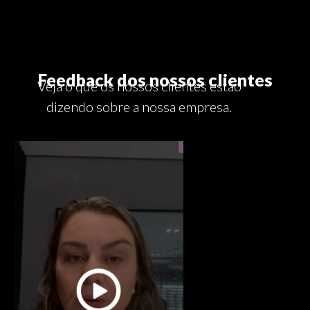
Feedback dos nossos clientes
Veja o que os nossos clientes estão
dizendo sobre a nossa empresa.