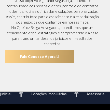
Nosso objetivo é garantir segurança, eficiência e
rentabilidade aos nossos clientes, por meio de contratos
modernos, rotinas otimizadas e soluções personalizadas.
Assim, contribuímos para o crescimento e a especialização
dos negócios que confiamos em nossas mãos.
No Queiroz Braga Advogados, acreditamos que um
atendimento ético, estratégico e comprometido é a base
para transformar desafios jurídicos em resultados
concretos.
Fale Conosco Agora!
dicial
Locações Imobiliárias
Assessoria