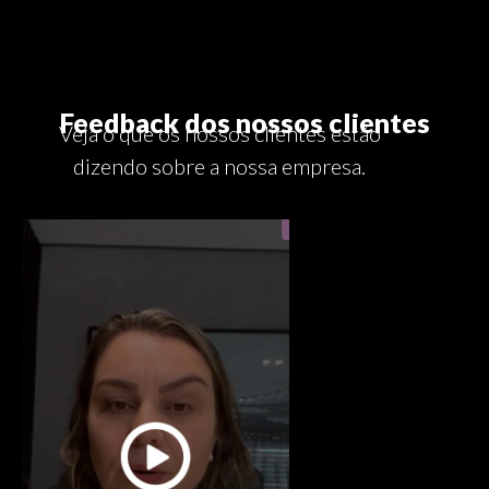
Feedback dos nossos clientes
Veja o que os nossos clientes estão
dizendo sobre a nossa empresa.