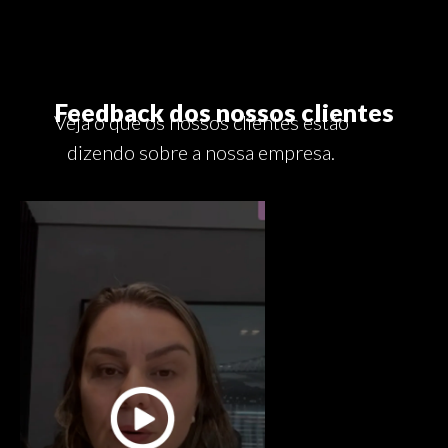
Feedback dos nossos clientes
Veja o que os nossos clientes estão
dizendo sobre a nossa empresa.