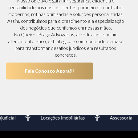
Nosso objetivo é garantir segurança, eficiência e
rentabilidade aos nossos clientes, por meio de contratos
modernos, rotinas otimizadas e soluções personalizadas.
Assim, contribuímos para o crescimento e a especialização
dos negócios que confiamos em nossas mãos.
No Queiroz Braga Advogados, acreditamos que um
atendimento ético, estratégico e comprometido é a base
para transformar desafios jurídicos em resultados
concretos.
Fale Conosco Agora!
dicial
Locações Imobiliárias
Assessoria