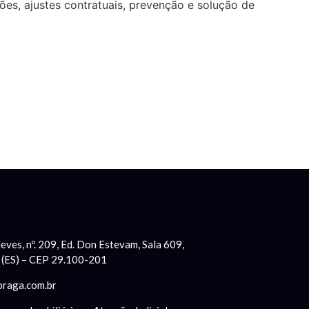
ções, ajustes contratuais, prevenção e solução de
eves, nº. 209, Ed. Don Estevam, Sala 609,
a (ES) – CEP 29.100-201
braga.com.br