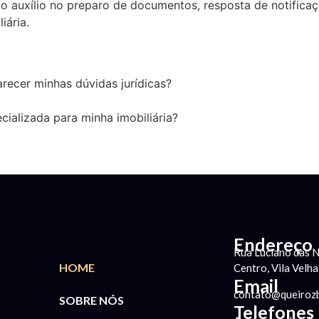
 no auxílio no preparo de documentos, resposta de notifica
iária.
recer minhas dúvidas jurídicas?
cializada para minha imobiliária?
Endereço
Rua Luciano das N
HOME
Centro, Vila Velh
Email
contato@queiroz
SOBRE NÓS
Telefones