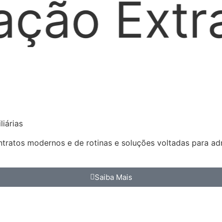
dicial
L
iárias
ratos modernos e de rotinas e soluções voltadas para admi
Saiba Mais