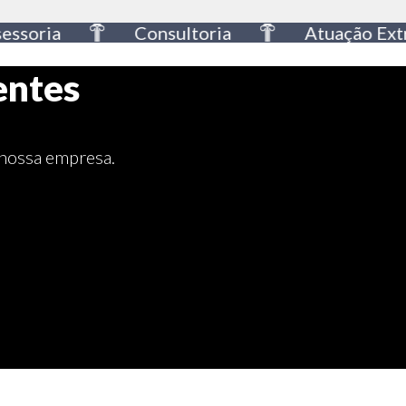
oria
Consultoria
Atuação Extraju
entes
 nossa empresa.