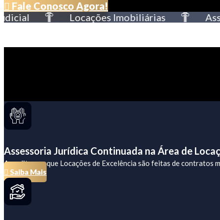
Fale Conosco Agora!
cial
Locações Imobiliárias
Assess
Assessoria Jurídica Continuada na Área de Locaç
Acreditamos que Locações de Excelência são feitas de contratos mo
Saiba Mais