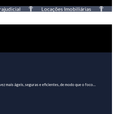
dicial
Locações Imobiliárias
Ass
ez mais ágeis, seguras e eficientes, de modo que o foco…