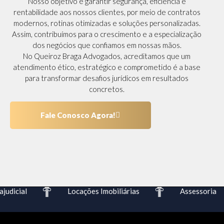
Nosso objetivo é garantir segurança, eficiência e
rentabilidade aos nossos clientes, por meio de contratos
modernos, rotinas otimizadas e soluções personalizadas.
Assim, contribuímos para o crescimento e a especialização
dos negócios que confiamos em nossas mãos.
No Queiroz Braga Advogados, acreditamos que um
atendimento ético, estratégico e comprometido é a base
para transformar desafios jurídicos em resultados
concretos.
Fale Conosco Agora!
udicial
Locações Imobiliárias
Assessoria