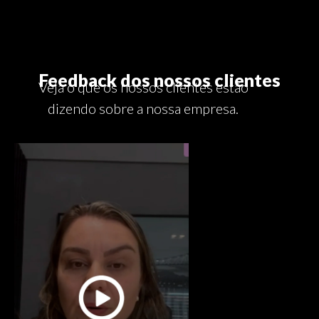
Feedback dos nossos clientes
Veja o que os nossos clientes estão
dizendo sobre a nossa empresa.