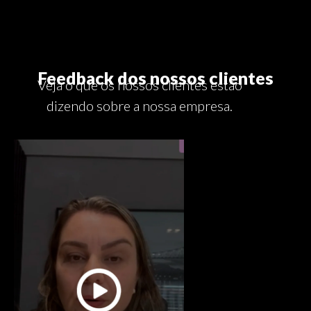
Feedback dos nossos clientes
Veja o que os nossos clientes estão
dizendo sobre a nossa empresa.