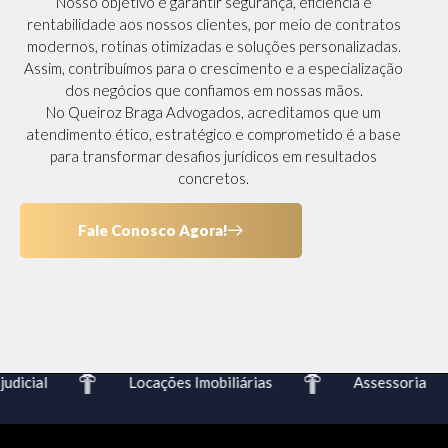
Nosso objetivo é garantir segurança, eficiência e
rentabilidade aos nossos clientes, por meio de contratos
modernos, rotinas otimizadas e soluções personalizadas.
Assim, contribuímos para o crescimento e a especialização
dos negócios que confiamos em nossas mãos.
No Queiroz Braga Advogados, acreditamos que um
atendimento ético, estratégico e comprometido é a base
para transformar desafios jurídicos em resultados
concretos.
Fale Conosco Agora!
dicial
Locações Imobiliárias
Assessoria