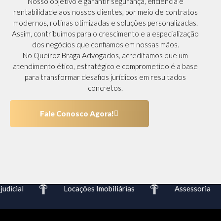
Nosso objetivo é garantir segurança, eficiência e
rentabilidade aos nossos clientes, por meio de contratos
modernos, rotinas otimizadas e soluções personalizadas.
Assim, contribuímos para o crescimento e a especialização
dos negócios que confiamos em nossas mãos.
No Queiroz Braga Advogados, acreditamos que um
atendimento ético, estratégico e comprometido é a base
para transformar desafios jurídicos em resultados
concretos.
Fale Conosco Agora!
dicial
Locações Imobiliárias
Assessoria