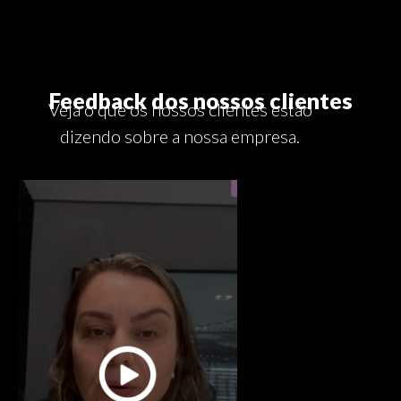
Feedback dos nossos clientes
Veja o que os nossos clientes estão
dizendo sobre a nossa empresa.