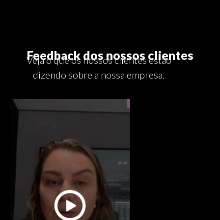
Feedback dos nossos clientes
Veja o que os nossos clientes estão
dizendo sobre a nossa empresa.