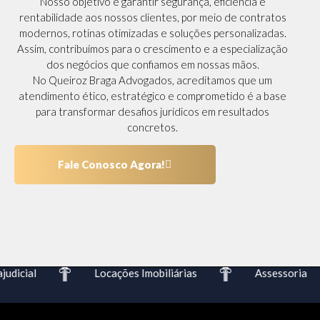
Nosso objetivo é garantir segurança, eficiência e
rentabilidade aos nossos clientes, por meio de contratos
modernos, rotinas otimizadas e soluções personalizadas.
Assim, contribuímos para o crescimento e a especialização
dos negócios que confiamos em nossas mãos.
No Queiroz Braga Advogados, acreditamos que um
atendimento ético, estratégico e comprometido é a base
para transformar desafios jurídicos em resultados
concretos.
Fale Conosco Agora!
dicial
Locações Imobiliárias
Assessoria