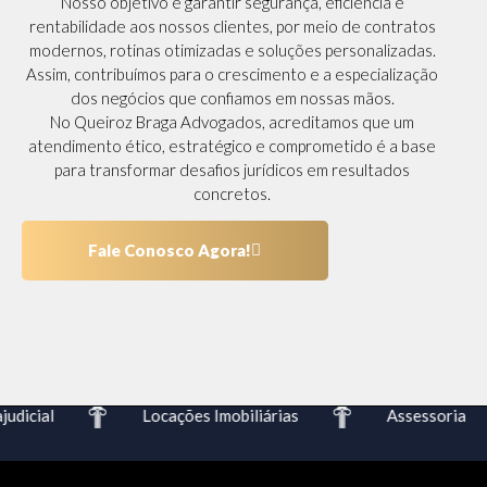
Nosso objetivo é garantir segurança, eficiência e
rentabilidade aos nossos clientes, por meio de contratos
modernos, rotinas otimizadas e soluções personalizadas.
Assim, contribuímos para o crescimento e a especialização
dos negócios que confiamos em nossas mãos.
No Queiroz Braga Advogados, acreditamos que um
atendimento ético, estratégico e comprometido é a base
para transformar desafios jurídicos em resultados
concretos.
Fale Conosco Agora!
dicial
Locações Imobiliárias
Assessoria