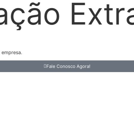
udicial
a empresa.
Fale Conosco Agora!