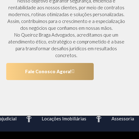
Nosso objetivo é garantir segurança, eficiência e
rentabilidade aos nossos clientes, por meio de contratos
modernos, rotinas otimizadas e soluções personalizadas.
Assim, contribuímos para o crescimento e a especialização
dos negócios que confiamos em nossas mãos.
No Queiroz Braga Advogados, acreditamos que um
atendimento ético, estratégico e comprometido é a base
para transformar desafios jurídicos em resultados
concretos.
Fale Conosco Agora!
udicial
Locações Imobiliárias
Assessoria