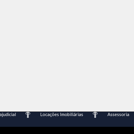
udicial
Locações Imobiliárias
Assessoria