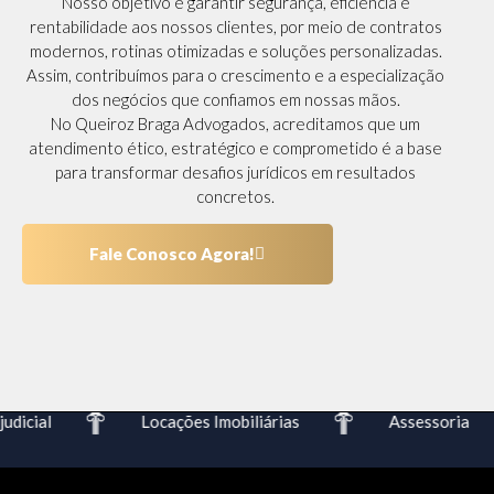
Nosso objetivo é garantir segurança, eficiência e
rentabilidade aos nossos clientes, por meio de contratos
modernos, rotinas otimizadas e soluções personalizadas.
Assim, contribuímos para o crescimento e a especialização
dos negócios que confiamos em nossas mãos.
No Queiroz Braga Advogados, acreditamos que um
atendimento ético, estratégico e comprometido é a base
para transformar desafios jurídicos em resultados
concretos.
Fale Conosco Agora!
dicial
Locações Imobiliárias
Assessoria