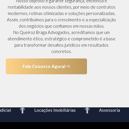
Nosso objetivo é garantir segurança, eficiência e
rentabilidade aos nossos clientes, por meio de contratos
modernos, rotinas otimizadas e soluções personalizadas.
Assim, contribuímos para o crescimento e a especialização
dos negócios que confiamos em nossas mãos.
No Queiroz Braga Advogados, acreditamos que um
atendimento ético, estratégico e comprometido é a base
para transformar desafios jurídicos em resultados
concretos.
Fale Conosco Agora!
cial
Locações Imobiliárias
Assessoria