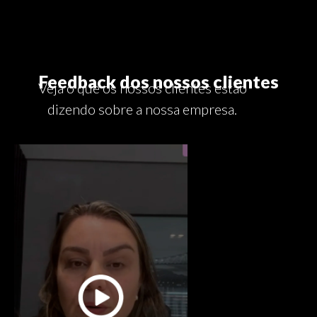
Feedback dos nossos clientes
Veja o que os nossos clientes estão
dizendo sobre a nossa empresa.