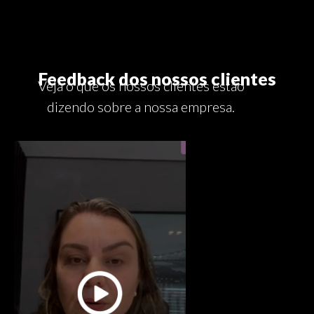
Feedback dos nossos clientes
Veja o que os nossos clientes estão
dizendo sobre a nossa empresa.