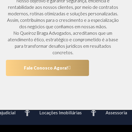
Nosso objetivo é garantir segurança, eficiência e
rentabilidade aos nossos clientes, por meio de contratos
modernos, rotinas otimizadas e soluções personalizadas.
Assim, contribuímos para o crescimento e a especialização
dos negócios que confiamos em nossas mãos.
No Queiroz Braga Advogados, acreditamos que um
atendimento ético, estratégico e comprometido é a base
para transformar desafios jurídicos em resultados
concretos.
Fale Conosco Agora!
dicial
Locações Imobiliárias
Assessoria