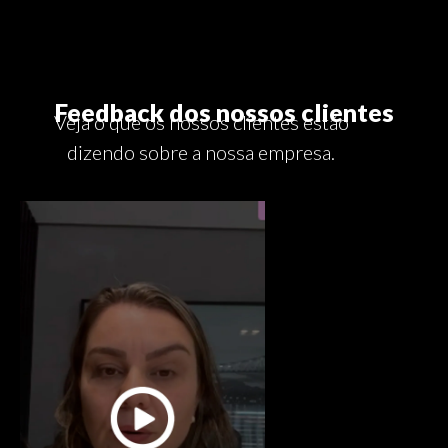
Feedback dos nossos clientes
Veja o que os nossos clientes estão
dizendo sobre a nossa empresa.