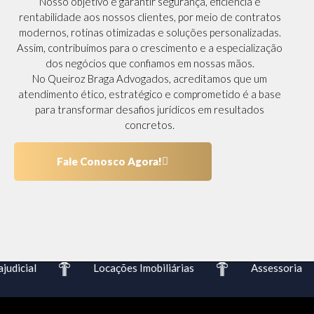
Nosso objetivo é garantir segurança, eficiência e
rentabilidade aos nossos clientes, por meio de contratos
modernos, rotinas otimizadas e soluções personalizadas.
Assim, contribuímos para o crescimento e a especialização
dos negócios que confiamos em nossas mãos.
No Queiroz Braga Advogados, acreditamos que um
atendimento ético, estratégico e comprometido é a base
para transformar desafios jurídicos em resultados
concretos.
Fale Conosco Agora!
dicial
Locações Imobiliárias
Assessoria