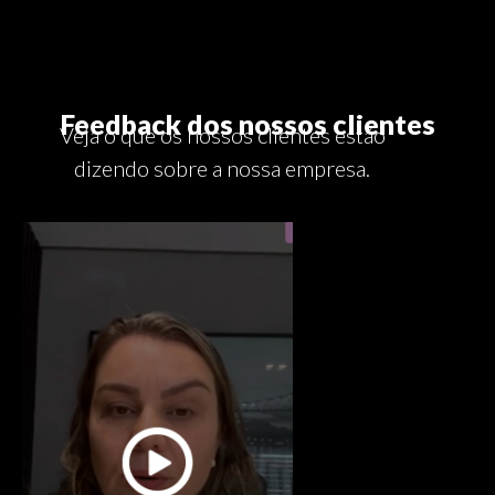
Feedback dos nossos clientes
Veja o que os nossos clientes estão
dizendo sobre a nossa empresa.