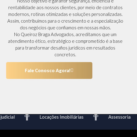
Nosso objetivo é garantir segurança, eficiência e
rentabilidade aos nossos clientes, por meio de contratos
modernos, rotinas otimizadas e soluções personalizadas.
Assim, contribuímos para o crescimento e a especialização
dos negócios que confiamos em nossas mãos.
No Queiroz Braga Advogados, acreditamos que um
atendimento ético, estratégico e comprometido é a base
para transformar desafios jurídicos em resultados
concretos.
Fale Conosco Agora!
dicial
Locações Imobiliárias
Assessoria