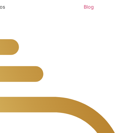
ços
Blog