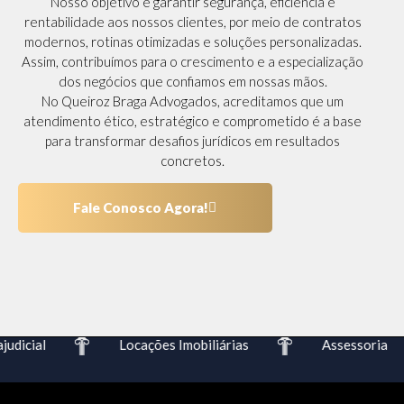
Nosso objetivo é garantir segurança, eficiência e
rentabilidade aos nossos clientes, por meio de contratos
modernos, rotinas otimizadas e soluções personalizadas.
Assim, contribuímos para o crescimento e a especialização
dos negócios que confiamos em nossas mãos.
No Queiroz Braga Advogados, acreditamos que um
atendimento ético, estratégico e comprometido é a base
para transformar desafios jurídicos em resultados
concretos.
Fale Conosco Agora!
dicial
Locações Imobiliárias
Assessoria