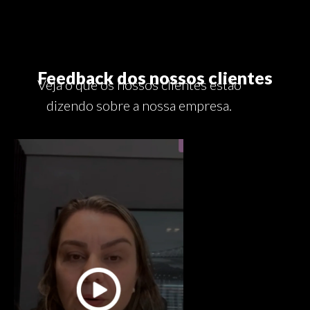
Feedback dos nossos clientes
Veja o que os nossos clientes estão
dizendo sobre a nossa empresa.