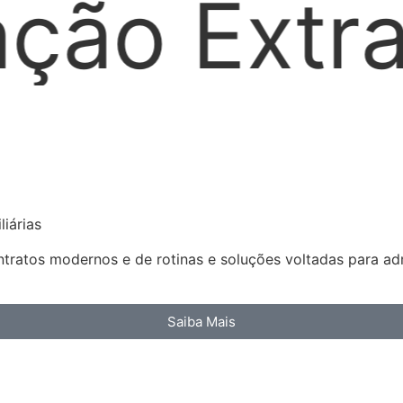
dicial
L
iárias
ratos modernos e de rotinas e soluções voltadas para admi
Saiba Mais